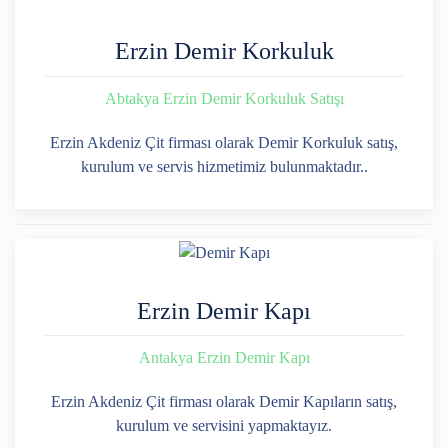
Erzin Demir Korkuluk
Abtakya Erzin Demir Korkuluk Satışı
Erzin Akdeniz Çit firması olarak Demir Korkuluk satış,
kurulum ve servis hizmetimiz bulunmaktadır..
Erzin Demir Kapı
Antakya Erzin Demir Kapı
Erzin Akdeniz Çit firması olarak Demir Kapıların satış,
kurulum ve servisini yapmaktayız.