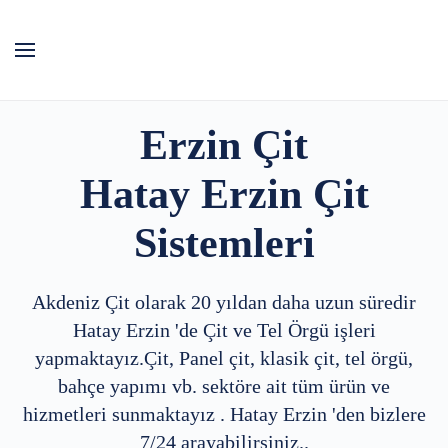
Skip to main content
Erzin Çit
Hatay Erzin Çit
Sistemleri
Akdeniz Çit olarak 20 yıldan daha uzun süredir
Hatay Erzin 'de Çit ve Tel Örgü işleri
yapmaktayız.Çit, Panel çit, klasik çit, tel örgü,
bahçe yapımı vb. sektöre ait tüm ürün ve
hizmetleri sunmaktayız . Hatay Erzin 'den bizlere
7/24 arayabilirsiniz..