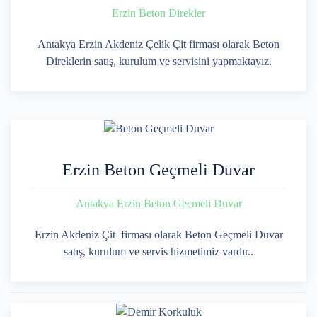
Erzin Beton Direkler
Antakya Erzin Akdeniz Çelik Çit firması olarak Beton
Direklerin satış, kurulum ve servisini yapmaktayız.
Erzin Beton Geçmeli Duvar
Antakya Erzin Beton Geçmeli Duvar
Erzin Akdeniz Çit firması olarak Beton Geçmeli Duvar
satış, kurulum ve servis hizmetimiz vardır..