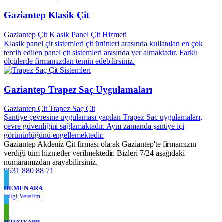
Gaziantep Klasik Çit
Gaziantep Çit Klasik Panel Çit Hizmeti
Klasik panel çit sistemleri çit ürünleri arasında kullanılan en çok
tercih edilen panel çit sistemleri arasında yer almaktadır. Farklı
ölçülerde firmamızdan temin edebilirsiniz.
Gaziantep Trapez Saç Uygulamaları
Gaziantep Çit Trapez Saç Çit
Şantiye çevresine uygulaması yapılan Trapez Sac uygulamaları,
çevre güvenliğini sağlamaktadır. Aynı zamanda şantiye içi
görünürlüğünü engellemektedir.
Gaziantep Akdeniz Çit firması olarak Gaziantep'te firmamızın
verdiği tüm hizmetler verilmektedir. Bizleri 7/24 aşağıdaki
numaramızdan arayabilirsiniz.
0531 880 88 71
HEMEN ARA
Bilgi Verelim
WHATSAPP