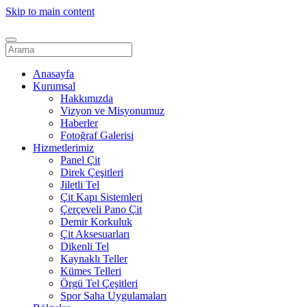
Skip to main content
Anasayfa
Kurumsal
Hakkımızda
Vizyon ve Misyonumuz
Haberler
Fotoğraf Galerisi
Hizmetlerimiz
Panel Çit
Direk Çeşitleri
Jiletli Tel
Çit Kapı Sistemleri
Çerçeveli Pano Çit
Demir Korkuluk
Çit Aksesuarları
Dikenli Tel
Kaynaklı Teller
Kümes Telleri
Örgü Tel Çeşitleri
Spor Saha Uygulamaları