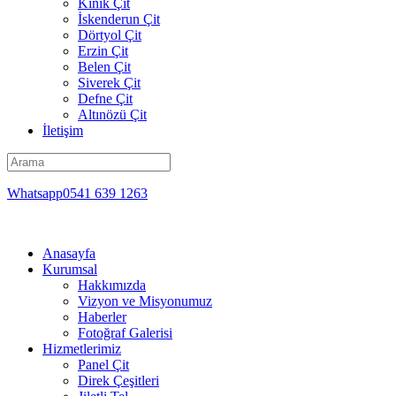
Kınık Çit
İskenderun Çit
Dörtyol Çit
Erzin Çit
Belen Çit
Siverek Çit
Defne Çit
Altınözü Çit
İletişim
Whatsapp0541 639 1263
Anasayfa
Kurumsal
Hakkımızda
Vizyon ve Misyonumuz
Haberler
Fotoğraf Galerisi
Hizmetlerimiz
Panel Çit
Direk Çeşitleri