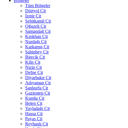
Bölgeler
Tüm Bölgeler
Dörtyol Çit
İzmir Çit
Şehitkamil Çit
Oğuzeli Çit
Samandağ Çit
Kırıkhan Çit
Nurdağı Çit
Karkamış Çit
Şahinbey Çit
Birecik Çit
Kilis Çit
Nizip Çit
Defne Çit
Diyarbakır Çit
Adıyaman Çit
Şanlıurfa Çit
Gazientep Çit
Kumlu Çit
Belen Çit
Yayladağı Çit
Hassa Çit
Payas Çit
Reyhanlı Çit