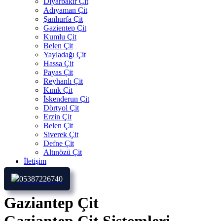
Diyarbakır Çit
Adıyaman Çit
Şanlıurfa Çit
Gazientep Çit
Kumlu Çit
Belen Çit
Yayladağı Çit
Hassa Çit
Payas Çit
Reyhanlı Çit
Kınık Çit
İskenderun Çit
Dörtyol Çit
Erzin Çit
Belen Çit
Siverek Çit
Defne Çit
Altınözü Çit
İletişim
05387226740
Gaziantep Çit