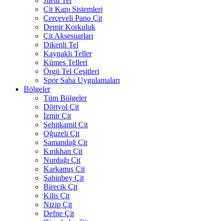
Jiletli Tel
Çit Kapı Sistemleri
Çerçeveli Pano Çit
Demir Korkuluk
Çit Aksesuarları
Dikenli Tel
Kaynaklı Teller
Kümes Telleri
Örgü Tel Çeşitleri
Spor Saha Uygulamaları
Bölgeler
Tüm Bölgeler
Dörtyol Çit
İzmir Çit
Şehitkamil Çit
Oğuzeli Çit
Samandağ Çit
Kırıkhan Çit
Nurdağı Çit
Karkamış Çit
Şahinbey Çit
Birecik Çit
Kilis Çit
Nizip Çit
Defne Çit